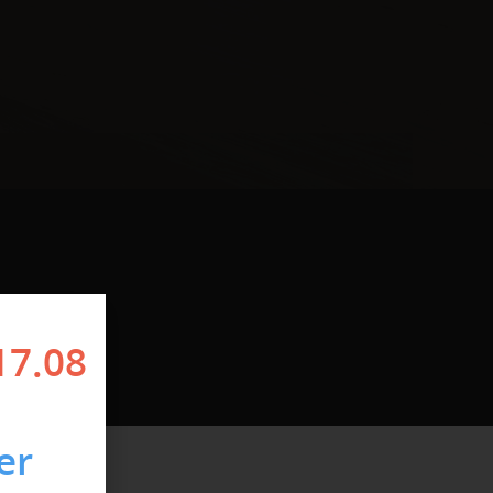
17.08
er