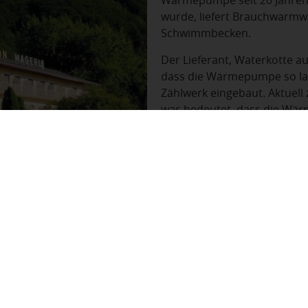
Wärmepumpe seit 20 Jahren 
wurde, liefert Brauchwarmw
Schwimmbecken.
Der Lieferant, Waterkotte a
dass die Wärmepumpe so lang
Zählwerk eingebaut. Aktuell
was bedeutet, dass die Wär
Das Hotel spart durch den 
Heizöl.
Weder die Betreiber noch 
übernimmt, haben größere 
Wärmepumpe gilt als virtuell
UNSER ANGEBOT
V