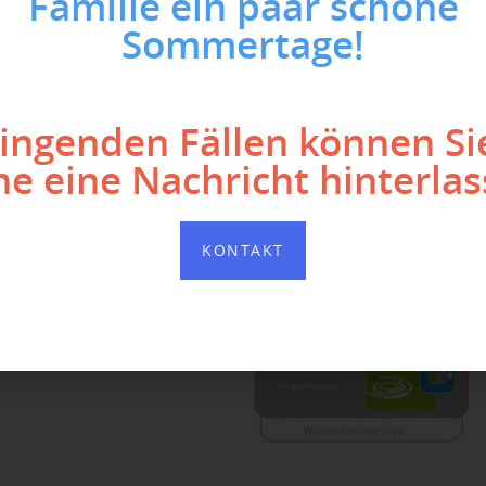
Familie ein paar schöne
heute hoch effiziente und
 die über Jahrzehnte
Sommertage!
tigen.
 da sie hier seit mehr als
sonders wichtig, auf die
ringenden Fällen können Si
 seit dem 1. Jänner 2015
ne eine Nachricht hinterlas
r Partner gerne zur Seite!
KONTAKT
EHMEN