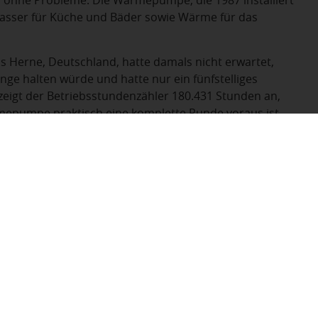
ohne Probleme. Die Wärmepumpe, die 1987 installiert
asser für Küche und Bäder sowie Wärme für das
us Herne, Deutschland, hatte damals nicht erwartet,
e halten würde und hatte nur ein fünfstelliges
 zeigt der Betriebsstundenzähler 180.431 Stunden an,
mepumpe praktisch eine komplette Runde voraus ist.
Einsatz der Wärmepumpe insgesamt etwa 720.000 Liter
das Fachunternehmen Weiermayer, das die Wartung
Reparaturen durchführen müssen. Die Grundwasser-
 100 Jahre alt.
IDRA