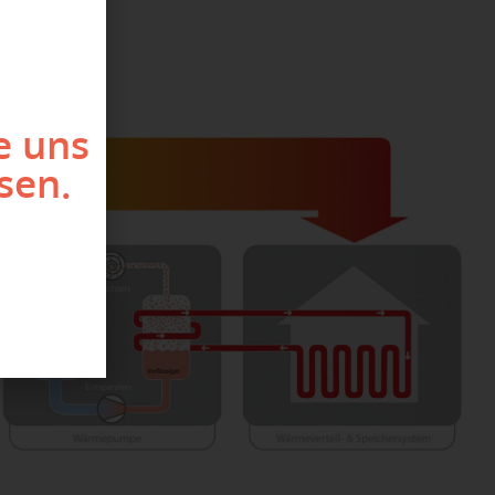
e uns
sen.