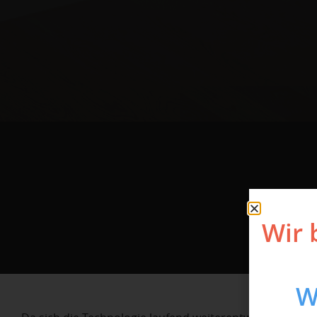
Wir 
W