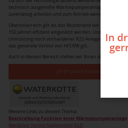
Da sich die Technologie laufend weiterentwickelt, sind 
technisch ausgereifte Wärmepumpenanlagen am Markt,
zuverlässig arbeiten und zum Antrieb wenig Strom benö
Oberösterreich gilt als das Mutterland der Wärmepumpe,
150 Jahren effizient eingesetzt werden. Uns ist daher be
In d
Umrüstung noch vorhandener R22-Anlagen zu setzen, da
ger
das generelle Verbot von HFCKW gilt.
Auch in diesem Bereich stehen wir Ihnen als kompetente
JETZT DIREKT KONTAKT AUFN
Weitere Links zu diesem Thema:
Beschreibung Funktion einer Wärmepumpenanlage
Merkblatt Verbot Kaeltemittel R22!