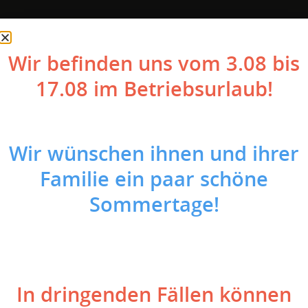
Wir befinden uns vom 3.08 bis
17.08 im Betriebsurlaub!
Die thermische Sanierung von Bestandsgebäuden
wird aufgrund von kontinuierlich steigenden
Wir wünschen ihnen und ihrer
Energiekosten stetig vorangetrieben. Der Gebäude-
Familie ein paar schöne
Altbestand wird umfassend modernisiert und bietet
seinen Bewohnern neuen Komfort: etwa durch neue,
Sommertage!
energieeffiziente Fenster und Türen, sowie
Fassadendämmung oder ein neues Wärmepumpen
Heizsystem mit komfortabler
Warmwasserversorgung.
In dringenden Fällen können
Allerdings bringt diese Sanierung mit sich, dass auch