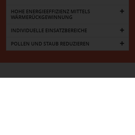
HOHE ENERGIEEFFIZIENZ MITTELS
WÄRMERÜCKGEWINNUNG
INDIVIDUELLE EINSATZBEREICHE
POLLEN UND STAUB REDUZIEREN
VIDRA SERVICE UND INSTALLATIONSTECHNIK GMBH
Kleinreith-Gewerbepark 2
4694 Ohlsdorf
Österreich
Tel.:
07612472270
E-Mail:
office@vidra.co.at